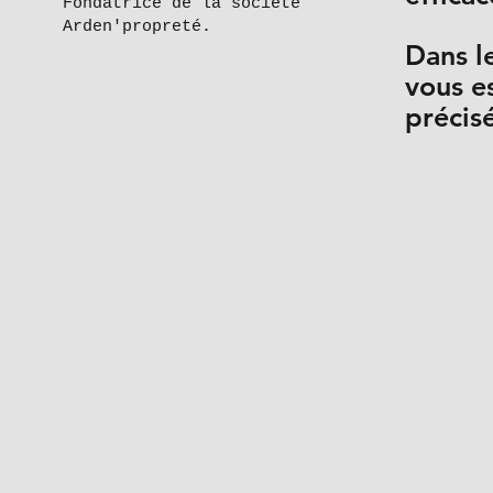
Fondatrice de la société
Arden'propreté.
Dans l
vous e
précis