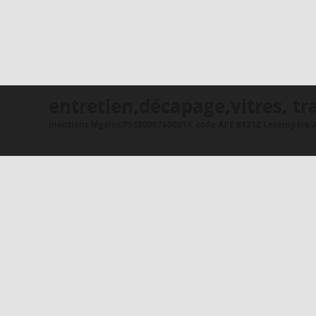
entretien,décapage,vitres, tr
mentions légales:75390907600014. code APE 8121Z Leseinpère A