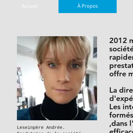
Accueil
À Propos
2012 m
sociét
rapide
presta
offre m
La dir
d'expé
Les in
formés
,dans 
Leseinpère Andrée.
effica